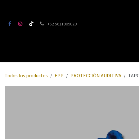
Ir al contenido
+52 5611909029
INICIO
TIENDA
CALCULADORA DECORADOS
TRACKING
Todos los productos
EPP
PROTECCIÓN AUDITIVA
TAPO