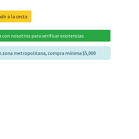
dir a la cesta
 con nosotros para verificar existencias
en zona metropolitana, compra mínima $5,000