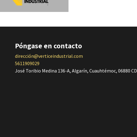
Póngase en contacto
dirección@verticeindustrial.com
5611909029
José Toribio Medina 136-A, Algarín, Cuauhtémoc, 06880 C