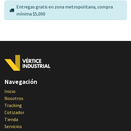
Entregas gratis en zona metropolitana, compra
mínima $5,000
Navegación
Inicio
Nosotros
Tracking
Cotizador
Tienda
Servicios