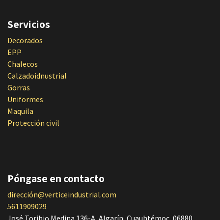
Servicios
Decorados
EPP
Chalecos
Calzadoidnustrial
Gorras
Uniformes
Maquila
Protección civil
Póngase en contacto
dirección@verticeindustrial.com
5611909029
José Toribio Medina 136-A, Algarín, Cuauhtémoc, 06880