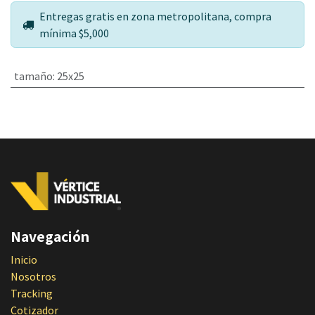
Entregas gratis en zona metropolitana, compra
mínima $5,000
tamaño
:
25x25
Navegación
Inicio
Nosotros
Tracking
Cotizador