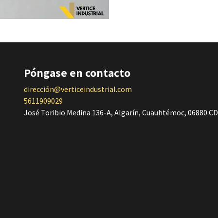
Póngase en contacto
dirección@verticeindustrial.com
5611909029
José Toribio Medina 136-A, Algarín, Cuauhtémoc, 06880 C