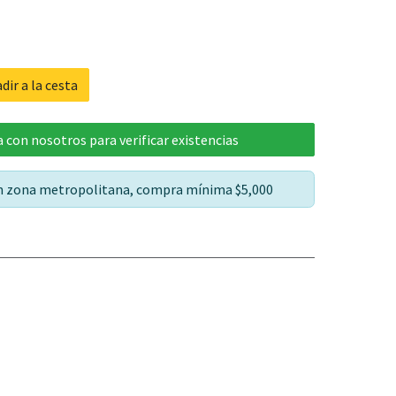
dir a la cesta
 con nosotros para verificar existencias
en zona metropolitana, compra mínima $5,000