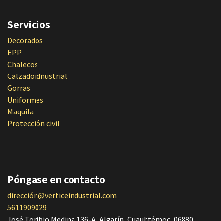
Servicios
Decorados
EPP
Chalecos
Calzadoidnustrial
Gorras
Uniformes
Maquila
Protección civil
Póngase en contacto
dirección@verticeindustrial.com
5611909029
José Toribio Medina 136-A, Algarín, Cuauhtémoc, 06880