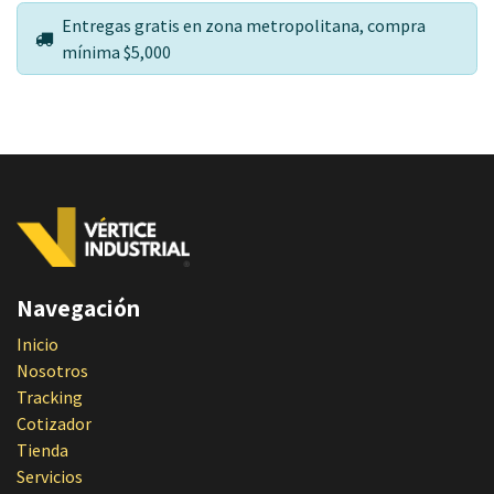
Entregas gratis en zona metropolitana, compra
mínima $5,000
Navegación
Inicio
Nosotros
Tracking
Cotizador
Tienda
Servicios