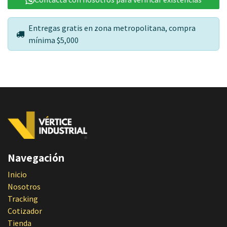
Entregas gratis en zona metropolitana, compra
mínima $5,000
Navegación
Inicio
Nosotros
Tracking
Cotizador
Tienda