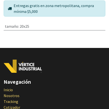
Entregas gratis en zona metropolitana, compra
mínima $5,000
tamaño
:
20x25
Navegación
Inicio
Nosotros
Tracking
Cotizador