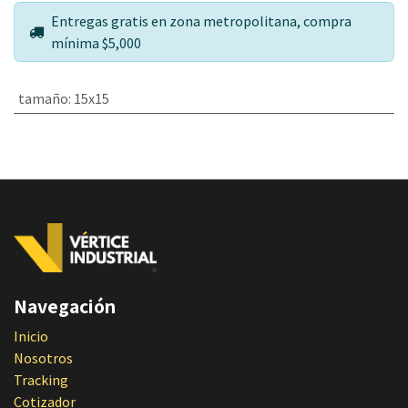
Entregas gratis en zona metropolitana, compra
mínima $5,000
tamaño
:
15x15
Navegación
Inicio
Nosotros
Tracking
Cotizador